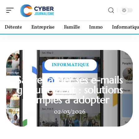
Détente
Entreprise
Famille
Immo
Informatiqu
INFORMATIQUE
Sauvegarder ses e-mails
gratuitement : solutions
simples à adopter
02/03/2026