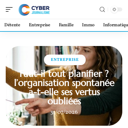
Détente
Entreprise
Famille
Immo
Informatiqu
ENTREPRISE
Faut-il tout planifier ?
l’organisation spontanée
a-t-elle ses vertus
oubliées
31/07/2026