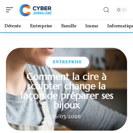
Détente
Entreprise
Famille
Immo
Informatiqu
ENTREPRISE
Comment la cire à
sculpter change la
façon de préparer ses
bijoux
16/03/2026