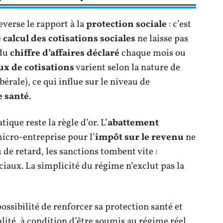
everse le rapport à la
protection sociale
: c’est
e
calcul des cotisations sociales
ne laisse pas
 du
chiffre d’affaires déclaré
chaque mois ou
ux de cotisations
varient selon la nature de
ibérale), ce qui influe sur le niveau de
e santé
.
que reste la règle d’or. L’
abattement
icro-entreprise pour l’
impôt sur le revenu
ne
u de retard, les sanctions tombent vite :
ciaux. La simplicité du régime n’exclut pas la
 possibilité de renforcer sa protection santé et
lité, à condition d’être soumis au régime réel.