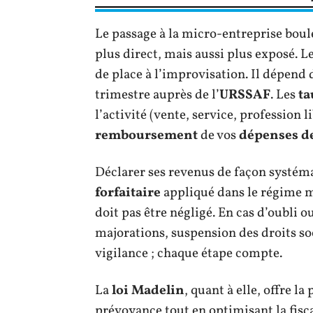
Le passage à la micro-entreprise boul
plus direct, mais aussi plus exposé. L
de place à l’improvisation. Il dépend
trimestre auprès de l’
URSSAF
. Les
ta
l’activité (vente, service, profession l
remboursement
de vos
dépenses d
Déclarer ses revenus de façon systémati
forfaitaire
appliqué dans le régime m
doit pas être négligé. En cas d’oubli o
majorations, suspension des droits so
vigilance ; chaque étape compte.
La
loi Madelin
, quant à elle, offre la
prévoyance tout en optimisant la fisca