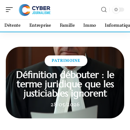
Détente
Entreprise
Famille
Immo
Informatiqu
PATRIMOINE
Définition débouter : le
terme juridique que les
justiciables ignorent
28/05/2026