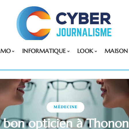
MMO
INFORMATIQUE
LOOK
MAISON
MÉDECINE
e bon opticien à Thonon