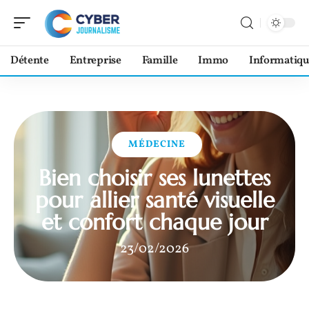
Détente
Entreprise
Famille
Immo
Informatiqu
MÉDECINE
Bien choisir ses lunettes
pour allier santé visuelle
et confort chaque jour
23/02/2026