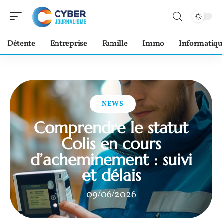
Détente
Entreprise
Famille
Immo
Informatiqu
NEWS
Comprendre le statut
Colis en cours
d’acheminement : suivi
et délais
09/06/2026