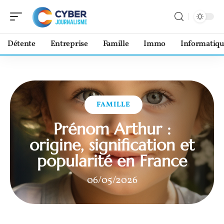
Détente
Entreprise
Famille
Immo
Informatiqu
FAMILLE
Prénom Arthur :
origine, signification et
popularité en France
06/05/2026