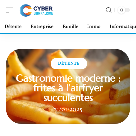
Détente
Entreprise
Famille
Immo
Informatiqu
DÉTENTE
Gastronomie moderne :
frites à l’airfryer
succulentes
31/01/2025