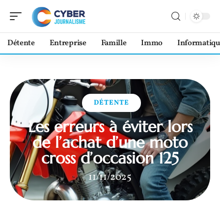
Détente
Entreprise
Famille
Immo
Informatiqu
DÉTENTE
Les erreurs à éviter lors
de l’achat d’une moto
cross d’occasion 125
11/11/2025