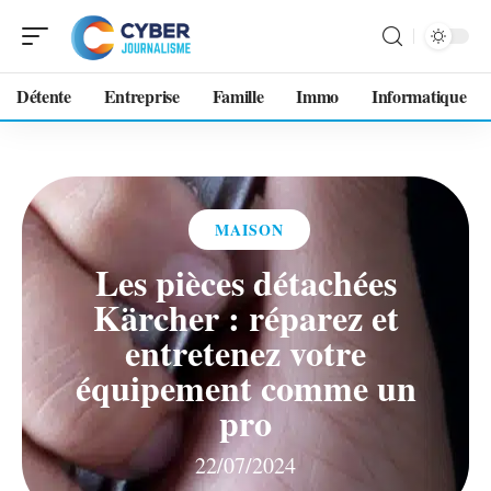
Détente
Entreprise
Famille
Immo
Informatique
MAISON
Les pièces détachées
Kärcher : réparez et
entretenez votre
équipement comme un
pro
22/07/2024