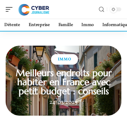
Détente
Entreprise
Famille
Immo
Informatiqu
IMMO
Meilleurs endroits pour
habiter en France avec
petit budget : conseils
24/03/2025