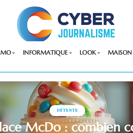
MMO
INFORMATIQUE
LOOK
MAISON
DÉTENTE
 glace McDo : combien c