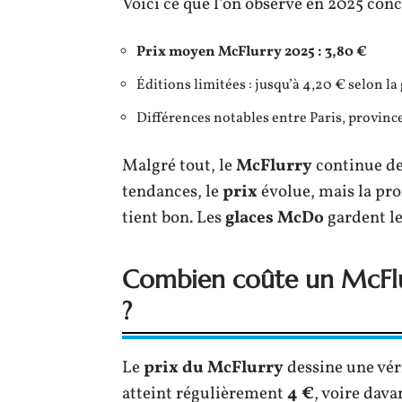
Voici ce que l’on observe en 2025 conce
Prix moyen McFlurry 2025 : 3,80 €
Éditions limitées : jusqu’à 4,20 € selon la
Différences notables entre Paris, province
Malgré tout, le
McFlurry
continue de
tendances, le
prix
évolue, mais la pr
tient bon. Les
glaces McDo
gardent l
Combien coûte un McFlur
?
Le
prix du McFlurry
dessine une véri
atteint régulièrement
4 €
, voire dava