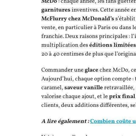
McDo
: chaque année, les fans guette
garnitures
inventives. Cette année en
McFlurry chez McDonald’s
s’établi
vente, en particulier à Paris ou dans l
franchie. Deux raisons principales : l’i
multiplication des
éditions limitées
20 à 40 centimes de plus que l’origina
Commander une
glace
chez McDo, ce 
Aujourd’hui, chaque option compte : t
caramel,
saveur vanille
retravaillée,
valorise chaque ajout, et le
prix final
clients, deux additions différentes, se
A lire également :
Combien coûte u