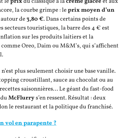
nt le
prix
du classique à la
crème glacée
et aux
core, la courbe grimpe : le
prix moyen d’un
t autour de
3,80 €
. Dans certains points de
es secteurs touristiques, la barre des 4 € est
nflation sur les produits laitiers et la
comme Oreo, Daim ou M&M’s, qui s’affichent
l.
n’est plus seulement choisir une base vanille.
opping croustillant, sauce au chocolat ou au
 recettes saisonnières… Le géant du fast-food
du
McFlurry
s’en ressent. Résultat : deux
lon le restaurant et la politique du franchisé.
n vol en parapente ?