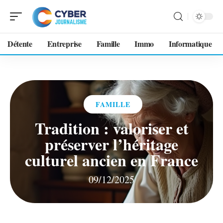
Détente
Entreprise
Famille
Immo
Informatique
FAMILLE
Tradition : valoriser et
préserver l’héritage
culturel ancien en France
09/12/2025