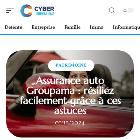
Détente
Entreprise
Famille
Immo
Informatiqu
PATRIMOINE
Assurance auto
Groupama : résiliez
facilement grâce à ces
astuces
01/12/2024