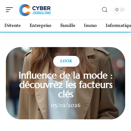
Détente
Entreprise
Famille
Immo
Informatiqu
LOOK
Influence de la mode :
découvrez les facteurs
clés
03/02/2026