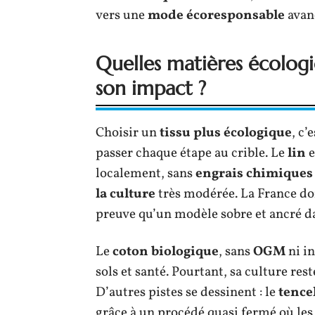
vers une
mode écoresponsable
avanc
Quelles matières écologiq
son impact ?
Choisir un
tissu plus écologique
, c’
passer chaque étape au crible. Le
lin
e
localement, sans
engrais chimiques
la culture
très modérée. La France d
preuve qu’un modèle sobre et ancré da
Le
coton biologique
, sans
OGM
ni in
sols et santé. Pourtant, sa culture re
D’autres pistes se dessinent : le
tencel
grâce à un procédé quasi fermé où les