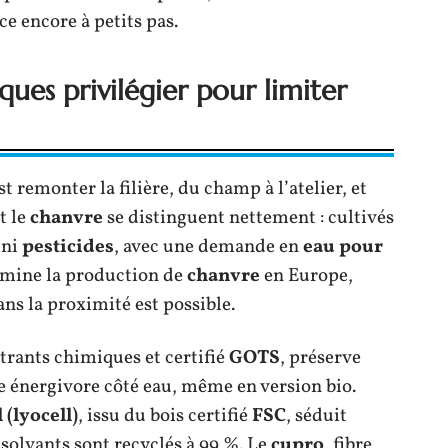
e encore à petits pas.
ues privilégier pour limiter
est remonter la filière, du champ à l’atelier, et
t le
chanvre
se distinguent nettement : cultivés
ni
pesticides
, avec une demande en
eau pour
omine la production de
chanvre
en Europe,
ns la proximité est possible.
trants chimiques et certifié
GOTS
, préserve
ste énergivore côté eau, même en version bio.
 (lyocell)
, issu du bois certifié
FSC
, séduit
 solvants sont recyclés à 99 %. Le
cupro
, fibre