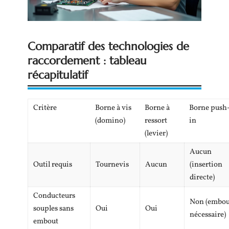
Comparatif des technologies de
raccordement : tableau
récapitulatif
Critère
Borne à vis
Borne à
Borne push
(domino)
ressort
in
(levier)
Aucun
Outil requis
Tournevis
Aucun
(insertion
directe)
Conducteurs
Non (embou
souples sans
Oui
Oui
nécessaire)
embout