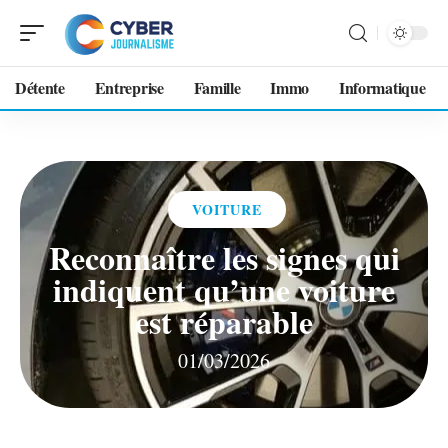
Détente
Entreprise
Famille
Immo
Informatique
VOITURE
Reconnaître les signes qui
indiquent qu’une voiture
est réparable
01/03/2026