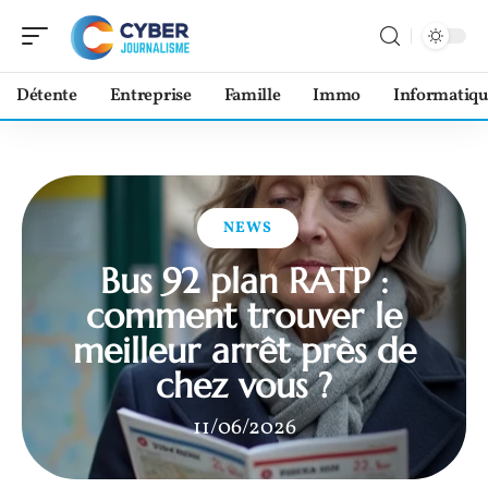
Détente
Entreprise
Famille
Immo
Informatiqu
NEWS
Bus 92 plan RATP :
comment trouver le
meilleur arrêt près de
chez vous ?
11/06/2026