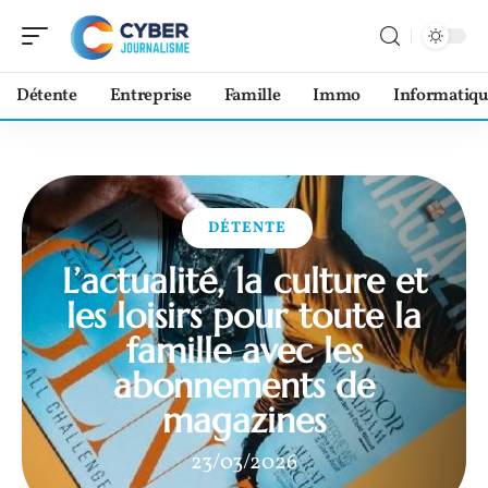
Détente
Entreprise
Famille
Immo
Informatiqu
DÉTENTE
L’actualité, la culture et
les loisirs pour toute la
famille avec les
abonnements de
magazines
23/03/2026