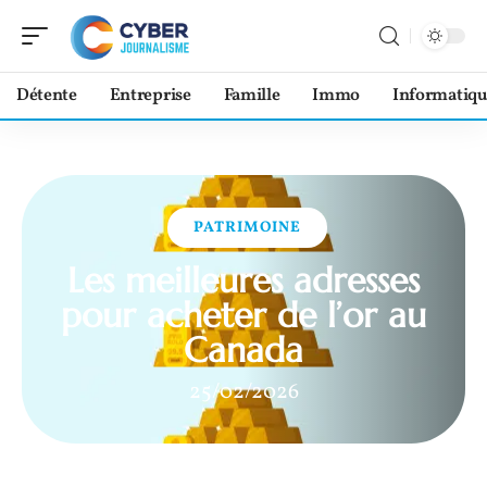
Détente
Entreprise
Famille
Immo
Informatiqu
PATRIMOINE
Les meilleures adresses
pour acheter de l’or au
Canada
25/02/2026