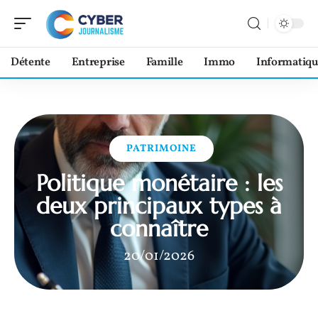
Détente
Entreprise
Famille
Immo
Informatiqu
PATRIMOINE
Politique monétaire : les
deux principaux types à
connaître
20/01/2026