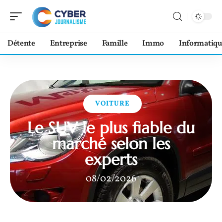
Détente
Entreprise
Famille
Immo
Informatiqu
VOITURE
Le SUV le plus fiable du
marché selon les
experts
08/02/2026