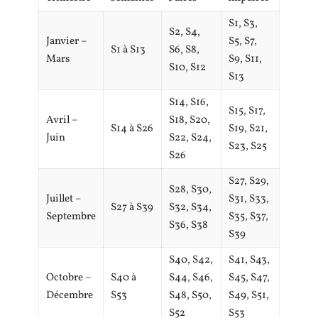
S1, S3,
S2, S4,
Janvier –
S5, S7,
S1 à S13
S6, S8,
Mars
S9, S11,
S10, S12
S13
S14, S16,
S15, S17,
Avril –
S18, S20,
S14 à S26
S19, S21,
Juin
S22, S24,
S23, S25
S26
S27, S29,
S28, S30,
Juillet –
S31, S33,
S27 à S39
S32, S34,
Septembre
S35, S37,
S36, S38
S39
S40, S42,
S41, S43,
Octobre –
S40 à
S44, S46,
S45, S47,
Décembre
S53
S48, S50,
S49, S51,
S52
S53