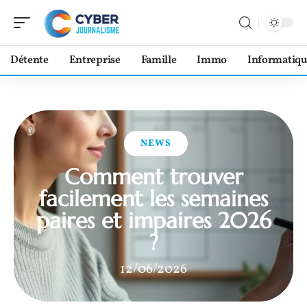
Détente
Entreprise
Famille
Immo
Informatiqu
NEWS
Comment trouver
facilement les semaines
paires et impaires 2026
?
12/06/2026