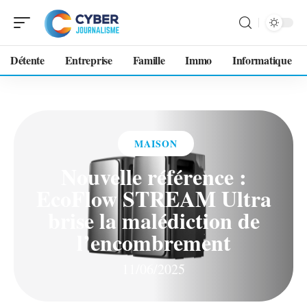
Détente
Entreprise
Famille
Immo
Informatique
MAISON
Nouvelle référence :
EcoFlow STREAM Ultra
brise la malédiction de
l’encombrement
11/06/2025