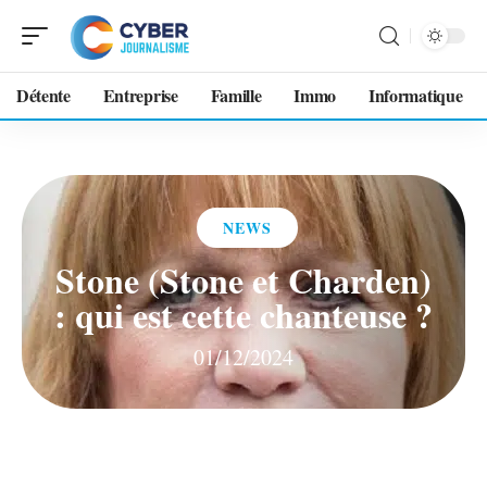
Détente
Entreprise
Famille
Immo
Informatique
NEWS
Stone (Stone et Charden)
: qui est cette chanteuse ?
01/12/2024