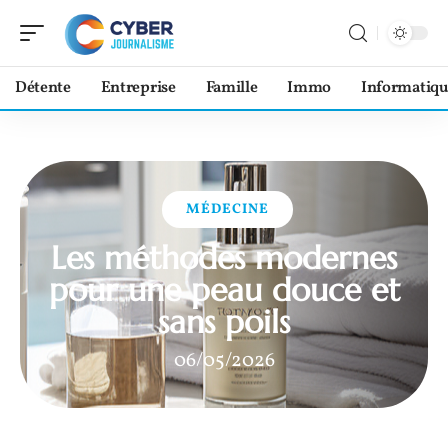
Détente
Entreprise
Famille
Immo
Informatiqu
MÉDECINE
Les méthodes modernes
pour une peau douce et
sans poils
06/05/2026