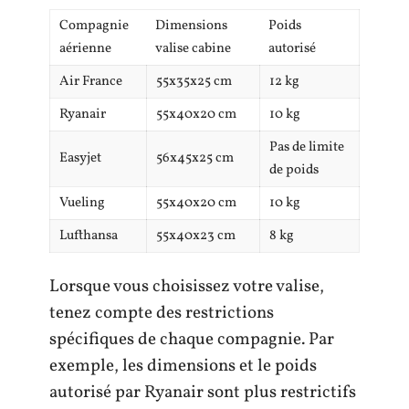
Compagnie
Dimensions
Poids
aérienne
valise cabine
autorisé
Air France
55x35x25 cm
12 kg
Ryanair
55x40x20 cm
10 kg
Pas de limite
Easyjet
56x45x25 cm
de poids
Vueling
55x40x20 cm
10 kg
Lufthansa
55x40x23 cm
8 kg
Lorsque vous choisissez votre valise,
tenez compte des restrictions
spécifiques de chaque compagnie. Par
exemple, les dimensions et le poids
autorisé par Ryanair sont plus restrictifs