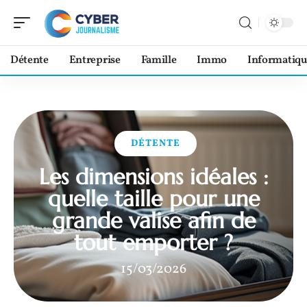
Détente
Entreprise
Famille
Immo
Informatiqu
DÉTENTE
Les dimensions idéales :
quelle taille pour une
grande valise afin de
tout emporter ?
15/03/2026