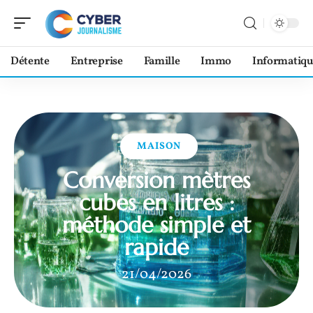
Détente
Entreprise
Famille
Immo
Informatiqu
MAISON
Conversion mètres
cubes en litres :
méthode simple et
rapide
21/04/2026