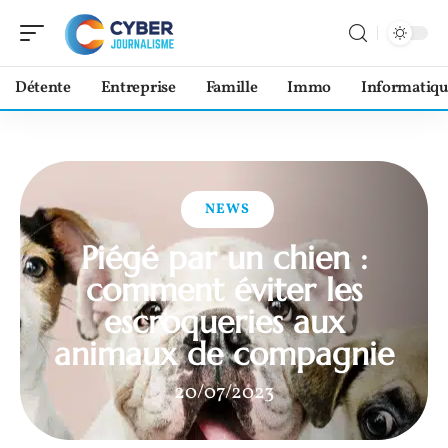
Détente
Entreprise
Famille
Immo
Informatiqu
NEWS
Piégé par un chien :
comment éviter les
escroqueries aux
animaux de compagnie
20/07/2023